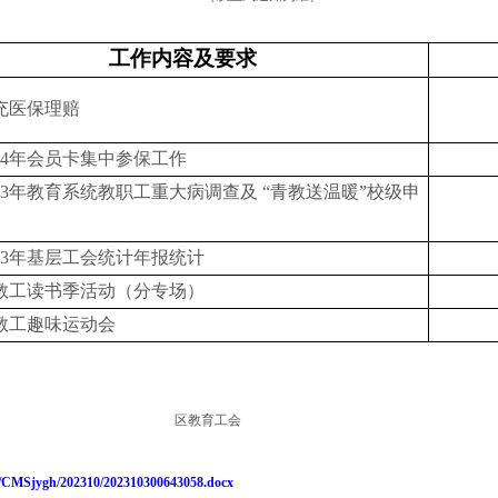
工作内容及要求
充医保理赔
4
年会员卡集中参保工作
3
年教育系统教职工重大病调查及 “青教送温暖”校级申
3
年基层工会统计年报统计
教工读书季活动（分专场）
教工趣味运动会
区教育工会
ad/CMSjygh/202310/202310300643058.docx