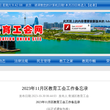
9:42:08
8日
星期六
农历 请调整您的计算机日期! 本月23日将进入
【处暑】
此页面上的内容需要较新版本的 Adobe Fl
动态
法律法规
民主管理
教工之家
教苑巾帼
荣
2023年11月区教育工会工作备忘录
发布日期:2023-10-30 06:44:03 发布人:青浦区教育工会
2023
年
11
月区教育工会工作备忘录
（以正式通知为准）