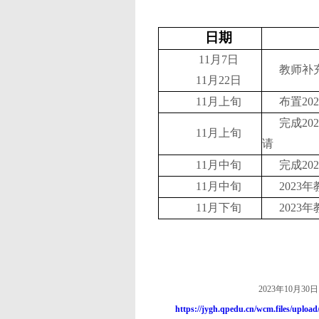
日期
11
月
7
日
教师补
11
月
22
日
11
月上旬
布置
202
完成
202
11
月上旬
请
11
月中旬
完成
202
11
月中旬
2023
年
11
月下旬
2023
年
2023年
10
月
30
日
https://jygh.qpedu.cn/wcm.files/uplo