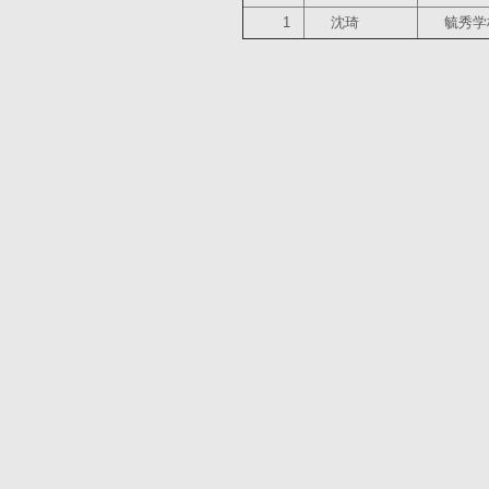
1
沈琦
毓秀学