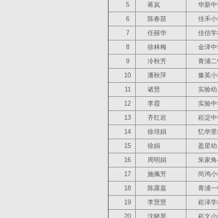
5
蒋岚
华新中
6
陈春苗
佳禾小
7
任丽华
佳信学
8
徐林梅
金泽中
9
冷秋芳
青浦二
10
潘秋萍
豫英小
11
诸慧
实验幼
12
李霞
实验中
13
齐红岩
崧淀中
14
徐培娟
忆华里
15
徐娟
盈星幼
16
周明娟
朱家角
17
施佩芳
尚鸿小
18
陈露嘉
青浦一
19
李慧慧
崧泽学
20
沈晓琴
崧文小