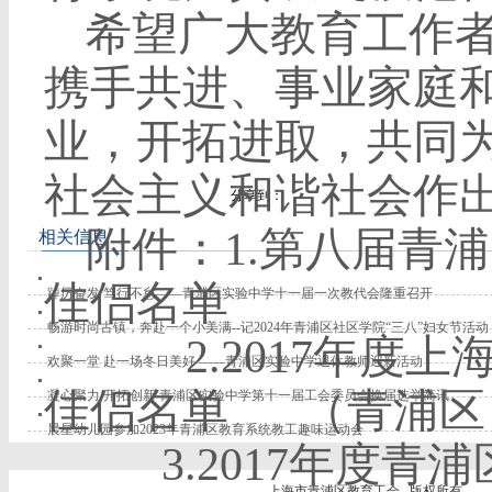
希望广大教育工作
携手共进、事业家庭
业，开拓进取，共同
社会主义和谐社会作
分享到：
附件：
1.
第八届青浦
相关信息
佳侣名单
踔厉奋发 笃行不怠——青浦区实验中学十一届一次教代会隆重召开
畅游时尚古镇，奔赴一个小美满--记2024年青浦区社区学院“三八”妇女节活动
2.2017
年度上
欢聚一堂 赴一场冬日美好 ——青浦区实验中学退休教师迎新活动
佳侣名单
（青浦区
凝心聚力,开拓创新 青浦区实验中学第十一届工会委员会换届选举简讯
晨星幼儿园参加2023年青浦区教育系统教工趣味运动会
3.2017
年度青浦
上海市青浦区教育工会 版权所有