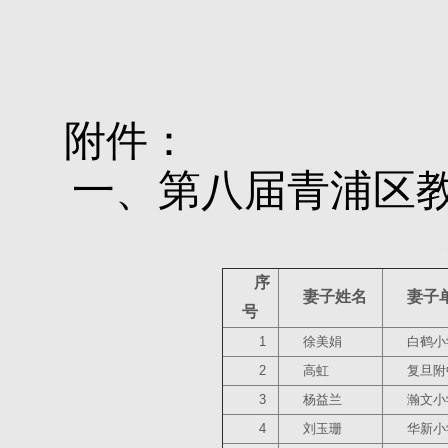
附件：
一、第八届青浦区
序
妻子姓名
妻子
号
1
徐美娟
白鹤小
2
高虹
复旦附
3
杨益兰
瀚文小
4
刘玉珊
华新小