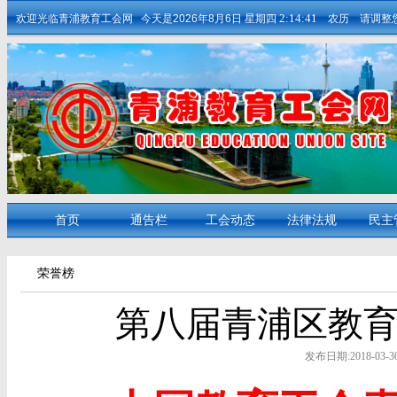
2:14:42
欢迎光临青浦教育工会网
今天是
2026年8月6日
星期四
农历 请调整您
首页
通告栏
工会动态
法律法规
民主
荣誉榜
第八届青浦区教
发布日期:2018-03