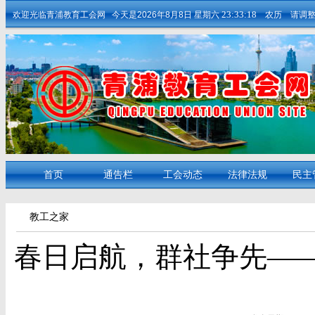
23:33:18
欢迎光临青浦教育工会网
今天是
2026年8月8日
星期六
农历 请调整您
首页
通告栏
工会动态
法律法规
民主
教工之家
春日启航，群社争先—