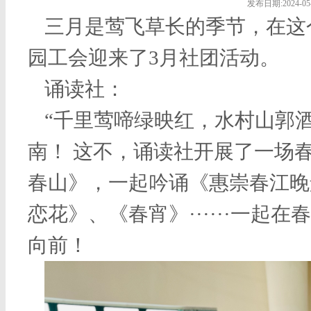
发布日期:2024-0
三月是莺飞草长的季节，在这
园工会迎来了
3
月社团活动。
诵读社：
“千里莺啼绿映红，水村山郭
南！ 这不，诵读社开展了一场
春山》，一起吟诵《惠崇春江晚
恋花》、《春宵》
······
一起在春
向前！