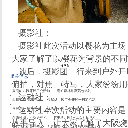
摄影社：
摄影社此次活动以樱花为主场
大家了解了以樱花为背景的不同
分享到：
随后，摄影团一行来到户外开
相关信息
俯拍，对焦、特写，大家纷纷用
夏雨幼儿园开展工会活动——蘑幻森林采蘑菇包馄饨
运动社：
巾帼繁花 春绽芳华——晨星幼儿园工会开展一日游活动
运动社本次活动的主要内容是
春暖花开 乐享美好——徐泾幼儿园工会社团活动
缤纷社团，不负好春光——赵屯幼儿园4月工会社团活动
故事导入，让大家了解了大阪烧
春的“社”彩 如约而至——晨星幼儿园工会开展3月社团活动