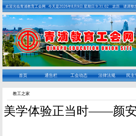
9:31:03
欢迎光临青浦教育工会网
今天是
2026年8月9日
星期日
农历 请调整您的
首页
通告栏
工会动态
法律法规
民主
教工之家
美学体验正当时——颜安