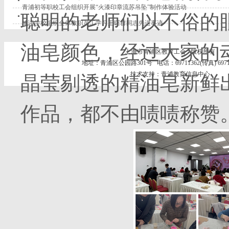
青浦初等职校工会组织开展“火漆印章流苏吊坠”制作体验活动
聪明的老师们以不俗的
辅读学校组织全体教职员工学习王曙群同志先进事迹
油皂颜色，经过大家的
上海市青浦区教育工会 版权所有
地址：青浦区公园路301号 电话：69711362(传真) 69711
技术支持：青浦教育信息中心
晶莹剔透的精油皂新鲜
作品，都不由啧啧称赞